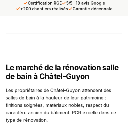
Certification RGE
5/5 · 18 avis Google
+200 chantiers réalisés
Garantie décennale
Les Grands Thermes de Châtel-Guyon, station thermale du
Puy-de-Dôme
INTERVENTION TERRAIN
PCR se déplace chez vous
Diagnostic gratuit · Réponse sous 24h
Le marché de la rénovation salle
de bain à Châtel-Guyon
Les propriétaires de Châtel-Guyon attendent des
salles de bain à la hauteur de leur patrimoine :
finitions soignées, matériaux nobles, respect du
caractère ancien du bâtiment. PCR excelle dans ce
type de rénovation.