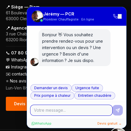
📍 Siège — Riom
61 Boulevard Gustave Flaubert
Jérémy — PCR
✕
63000
Clermont-Ferrand
Plombier Chauffagiste · En ligne
📍 Agence — Clermont-Ferrand
3 rue Chabrol
Bonjour 👋 Vous souhaitez
63200
Riom
prendre rendez-vous pour une
intervention ou un devis ? Une
📞
07 80 97 00 74
urgence ? Besoin d'une
💬
WhatsApp
information ? Je suis dispo.
📸
Instagram
✉️
contact@plombier-chauffagiste.fr
⭐
Nos avis Google (5/5 · 18 avis)
Lun-Ven 8h-18h
Demander un devis
Urgence fuite
Prix pompe à chaleur
Entretien chaudière
Devis gratuit
WhatsApp
Devis gratuit →