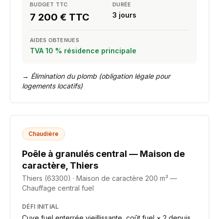
BUDGET TTC
DURÉE
3 jours
7 200 € TTC
AIDES OBTENUES
TVA 10 % résidence principale
→
Élimination du plomb (obligation légale pour
logements locatifs)
Chaudière
Poêle à granulés central — Maison de
caractère, Thiers
Thiers (63300)
·
Maison de caractère 200 m² —
Chauffage central fuel
DÉFI INITIAL
Cuve fuel enterrée vieillissante, coût fuel × 2 depuis