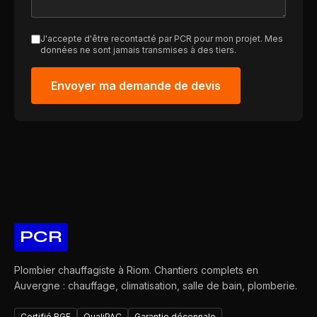
J'accepte d'être recontacté par PCR pour mon projet. Mes
données ne sont jamais transmises à des tiers.
Envoyer ma demande de devis
PCR
Plombier chauffagiste à Riom. Chantiers complets en
Auvergne : chauffage, climatisation, salle de bain, plomberie.
Certifié RGE
QualiPAC
Garantie décennale