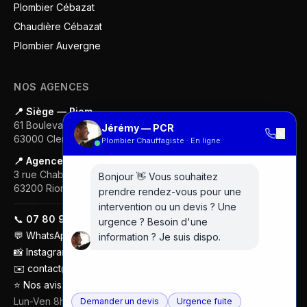
Plombier Cébazat
Chaudière Cébazat
Plombier Auvergne
NOS AGENCES
📍 Siège — Riom
61 Boulevard Gustave Flaubert
Jérémy — PCR
✕
63000
Clermont-Ferrand
Plombier Chauffagiste · En ligne
📍 Agence — Clermont-Ferrand
3 rue Chabrol
Bonjour 👋 Vous souhaitez
63200
Riom
prendre rendez-vous pour une
intervention ou un devis ? Une
📞
07 80 97 00 74
urgence ? Besoin d'une
💬
WhatsApp
information ? Je suis dispo.
📸
Instagram
✉️
contact@plombier-chauffagiste.fr
⭐
Nos avis Google (5/5 · 18 avis)
Lun-Ven 8h-18h
Demander un devis
Urgence fuite