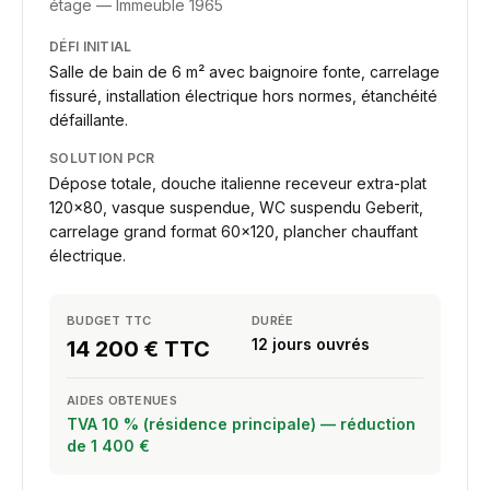
étage — Immeuble 1965
DÉFI INITIAL
Salle de bain de 6 m² avec baignoire fonte, carrelage
fissuré, installation électrique hors normes, étanchéité
défaillante.
SOLUTION PCR
Dépose totale, douche italienne receveur extra-plat
120×80, vasque suspendue, WC suspendu Geberit,
carrelage grand format 60×120, plancher chauffant
électrique.
BUDGET TTC
DURÉE
12 jours ouvrés
14 200 € TTC
AIDES OBTENUES
TVA 10 % (résidence principale) — réduction
de 1 400 €