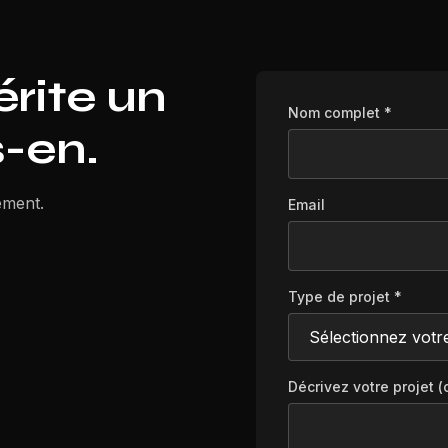
érite un
Nom complet *
s-en.
ement.
Email
Type de projet *
Décrivez votre projet (