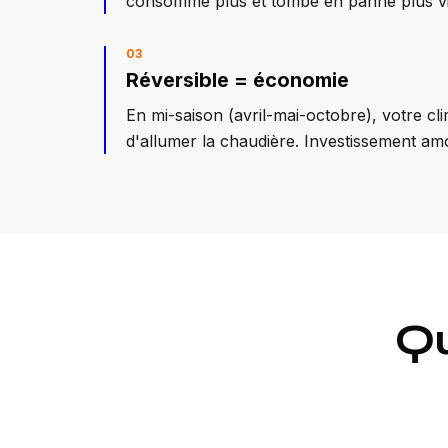
consomme plus et tombe en panne plus vi
0
3
Réversible = économie
En mi-saison (avril-mai-octobre), votre cli
d'allumer la chaudière. Investissement amo
Qu