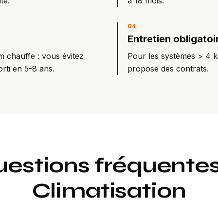
te.
à 18 mois.
0
4
Entretien obligatoi
m chauffe : vous évitez
Pour les systèmes > 4 kg
rti en 5-8 ans.
propose des contrats.
estions fréquente
Climatisation