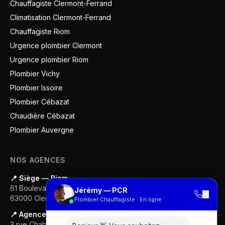
Chauffagiste Clermont-Ferrand
Climatisation Clermont-Ferrand
Chauffagiste Riom
Urgence plombier Clermont
Urgence plombier Riom
Plombier Vichy
Plombier Issoire
Plombier Cébazat
Chaudière Cébazat
Plombier Auvergne
NOS AGENCES
📍 Siège — Riom
61 Boulevard Gustave Flaubert
Jérémy — PCR
✕
63000
Clermont-Ferrand
Plombier Chauffagiste · En ligne
📍 Agence — Clermont-Ferrand
3 rue Chabrol