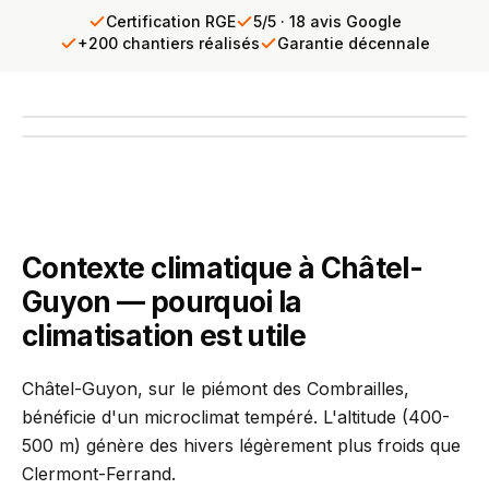
Certification RGE
5/5 · 18 avis Google
+200 chantiers réalisés
Garantie décennale
Les Grands Thermes de Châtel-Guyon, station thermale du
Puy-de-Dôme
INTERVENTION TERRAIN
PCR se déplace chez vous
Diagnostic gratuit · Réponse sous 24h
Contexte climatique à Châtel-
Guyon — pourquoi la
climatisation est utile
Châtel-Guyon, sur le piémont des Combrailles,
bénéficie d'un microclimat tempéré. L'altitude (400-
500 m) génère des hivers légèrement plus froids que
Clermont-Ferrand.