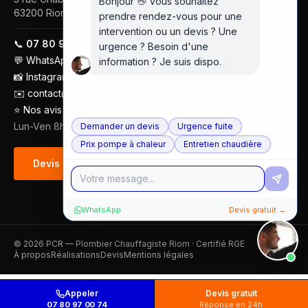
Bonjour 👋 Vous souhaitez
63200
Riom
prendre rendez-vous pour une
intervention ou un devis ? Une
📞
07 80 97 00 74
urgence ? Besoin d'une
💬
WhatsApp
information ? Je suis dispo.
📸
Instagram
✉️
contact@plombier-chauffagiste.fr
⭐
Nos avis Google (5/5 · 18 avis)
Lun-Ven 8h-18h
Demander un devis
Urgence fuite
Prix pompe à chaleur
Entretien chaudière
Devis gratuit
WhatsApp
Devis gratuit →
©
2026
PCR — Plombier Chauffagiste Riom · Certifié RGE
À propos
Réalisations
Devis
Mentions légales
Appeler
Devis gratuit
07 80 97 00 74
Réponse en 24h