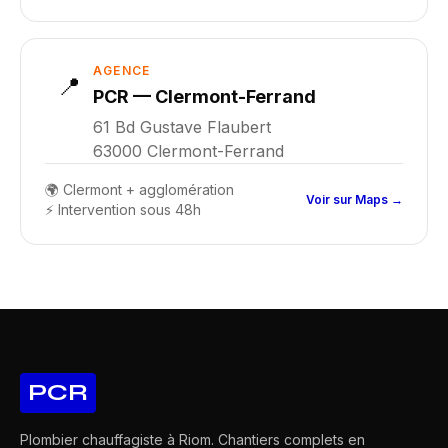
AGENCE
📍
PCR — Clermont-Ferrand
61 Bd Gustave Flaubert
63000 Clermont-Ferrand
🌍 Clermont + agglomération
Voir sur Maps →
⚡ Intervention sous 48h
PCR
Plombier chauffagiste à Riom. Chantiers complets en