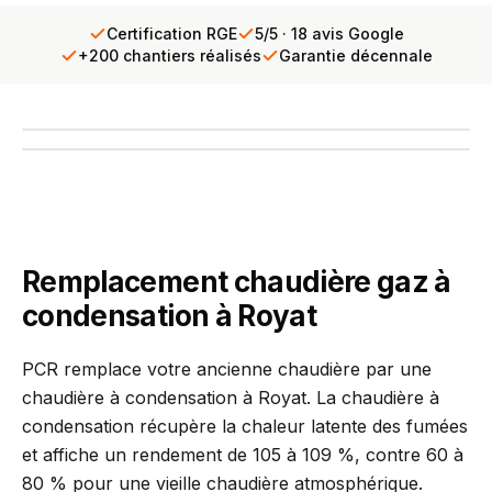
Certification RGE
5/5 · 18 avis Google
+200 chantiers réalisés
Garantie décennale
Église Saint-Léger de Royat, station thermale du Puy-de-Dôme
INTERVENTION TERRAIN
PCR se déplace chez vous
Diagnostic gratuit · Réponse sous 24h
Remplacement chaudière gaz à
condensation à Royat
PCR remplace votre ancienne chaudière par une
chaudière à condensation à Royat. La chaudière à
condensation récupère la chaleur latente des fumées
et affiche un rendement de 105 à 109 %, contre 60 à
80 % pour une vieille chaudière atmosphérique.