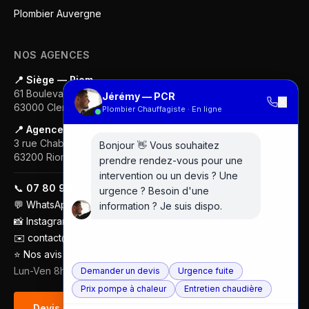
Plombier Auvergne
NOS AGENCES
📍 Siège — Riom
61 Boulevard Gustave Flaubert
Jérémy — PCR
✕
63000
Clermont-Ferrand
Plombier Chauffagiste · En ligne
📍 Agence — Clermont-Ferrand
3 rue Chabrol
Bonjour 👋 Vous souhaitez
63200
Riom
prendre rendez-vous pour une
intervention ou un devis ? Une
📞
07 80 97 00 74
urgence ? Besoin d'une
💬
WhatsApp
information ? Je suis dispo.
📸
Instagram
✉️
contact@plombier-chauffagiste.fr
⭐
Nos avis Google (5/5 · 18 avis)
Lun-Ven 8h-18h
Demander un devis
Urgence fuite
Prix pompe à chaleur
Entretien chaudière
Devis gratuit