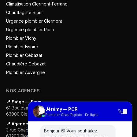
Climatisation Clermont-Ferrand
Chauffagiste Riom
Urgence plombier Clermont
Urgence plombier Riom
Plombier Vichy
Plombier Issoire
Plombier Cébazat
Chaudière Cébazat
Plombier Auvergne
NOS AGENCES
📍 Siège — Riom
61 Boulevard Gustave Flaubert
Jérémy — PCR
✕
63000
Clermont-Ferrand
Plombier Chauffagiste · En ligne
📍 Agence — Clermont-Ferrand
3 rue Chabrol
Bonjour 👋 Vous souhaitez
63200
Riom