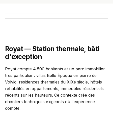
Église Saint-Léger de Royat, station thermale du Puy-de-Dôme
INTERVENTION TERRAIN
PCR se déplace chez vous
Diagnostic gratuit · Réponse sous 24h
Royat — Station thermale, bâti
d'exception
Royat compte 4 500 habitants et un parc immobilier
très particulier : villas Belle Époque en pierre de
Volvic, résidences thermales du XIXe siècle, hôtels
réhabilités en appartements, immeubles résidentiels
récents sur les hauteurs. Ce contexte crée des
chantiers techniques exigeants où l'expérience
compte.