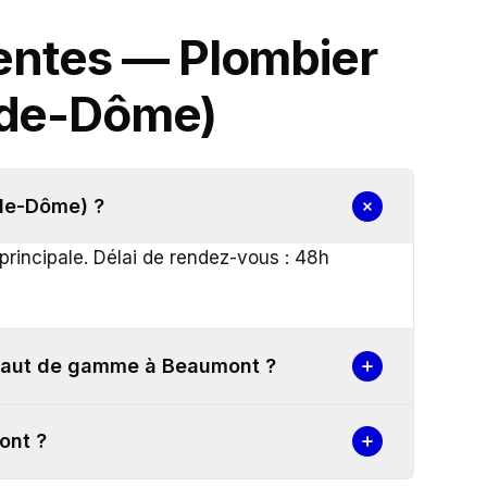
uentes —
Plombier
-de-Dôme)
-de-Dôme) ?
rincipale. Délai de rendez-vous : 48h
 haut de gamme à Beaumont ?
ont ?