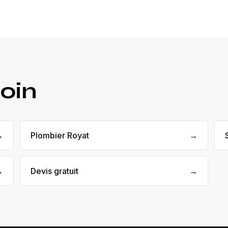
loin
→
Plombier Royat
→
→
Devis gratuit
→