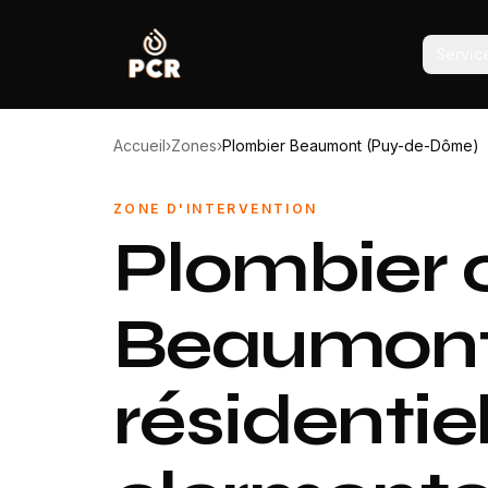
Servic
Accueil
›
Zones
›
Plombier Beaumont (Puy-de-Dôme)
ZONE D'INTERVENTION
Plombier 
Beaumont
résidentie