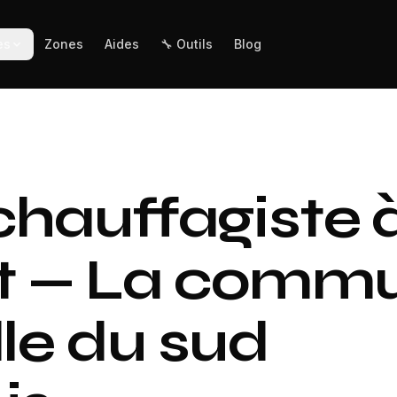
es
Zones
Aides
🔧 Outils
Blog
chauffagiste 
 — La comm
lle du sud