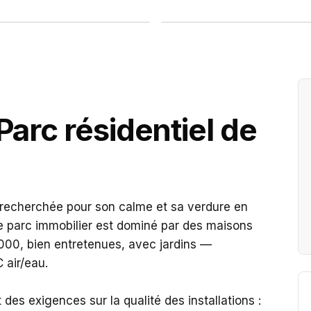
INTERVENTION TERRAIN
PCR se déplace 
Diagnostic gratuit · Répons
arc résidentiel de
echerchée pour son calme et sa verdure en
e parc immobilier est dominé par des maisons
2000, bien entretenues, avec jardins —
C air/eau.
es exigences sur la qualité des installations :