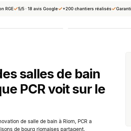
ion RGE
5/5 · 18 avis Google
+200 chantiers réalisés
Garant
, Puy-de-Dôme
INTERVENTION TERRAIN
PCR se déplace 
Diagnostic gratuit · Répons
des salles de bain
ue PCR voit sur le
novation de salle de bain à Riom, PCR a
maisons de bourg riomaises partagent.