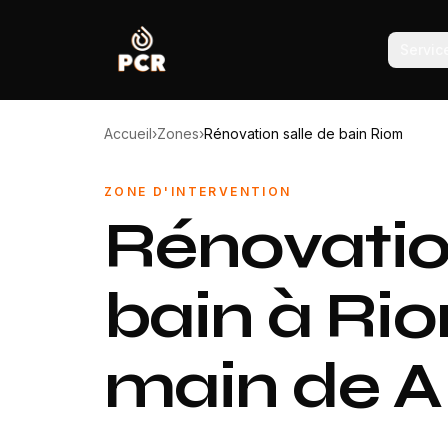
Servic
Accueil
›
Zones
›
Rénovation salle de bain Riom
ZONE D'INTERVENTION
Rénovatio
bain à Ri
main de A