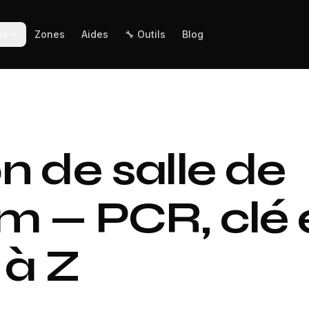
es
Zones
Aides
🔧 Outils
Blog
n de salle de
om — PCR, clé 
 à Z