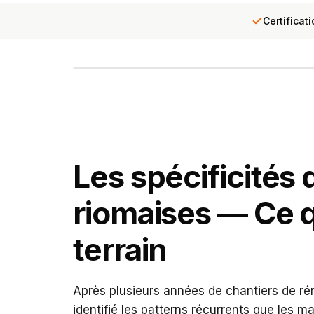
Certificat
Vue panoramique de Riom depuis la tour de l'horloge
Les spécificités 
riomaises — Ce q
terrain
Après plusieurs années de chantiers de ré
identifié les patterns récurrents que les 