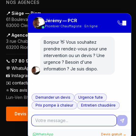
NOS AGENCES
📍 Siège — Riom
61 Boulevard Gustave Flaubert
Jérémy — PCR
✕
63000
Clermont-Ferrand
Plombier Chauffagiste · En ligne
📍 Agence — Clermont-Ferrand
3 rue Chabrol
Bonjour 👋 Vous souhaitez
63200
Riom
prendre rendez-vous pour une
intervention ou un devis ? Une
📞
07 80 97 00 74
urgence ? Besoin d'une
💬
WhatsApp
information ? Je suis dispo.
📸
Instagram
✉️
contact@plombier-chauffagiste.fr
⭐
Nos avis Google (5/5 · 18 avis)
Lun-Ven 8h-18h
Demander un devis
Urgence fuite
Prix pompe à chaleur
Entretien chaudière
Devis gratuit
WhatsApp
Devis gratuit →