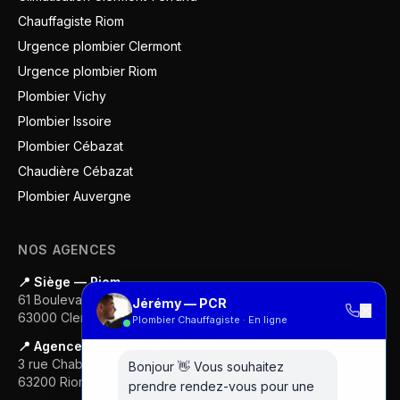
Chauffagiste Riom
Urgence plombier Clermont
Urgence plombier Riom
Plombier Vichy
Plombier Issoire
Plombier Cébazat
Chaudière Cébazat
Plombier Auvergne
NOS AGENCES
📍 Siège — Riom
61 Boulevard Gustave Flaubert
Jérémy — PCR
✕
63000
Clermont-Ferrand
Plombier Chauffagiste · En ligne
📍 Agence — Clermont-Ferrand
3 rue Chabrol
Bonjour 👋 Vous souhaitez
63200
Riom
prendre rendez-vous pour une