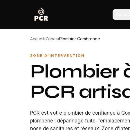
Servic
Accueil
›
Zones
›
Plombier Combronde
ZONE D'INTERVENTION
Plombier
PCR artisa
PCR est votre plombier de confiance à Co
plomberie : dépannage fuite, remplacement
pose de sanitaires et réseaux. Zone d'inte