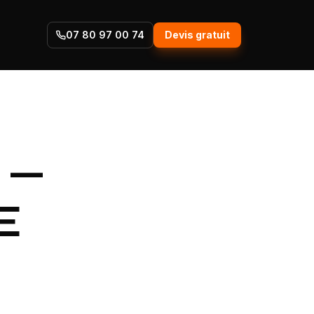
07 80 97 00 74
Devis gratuit
 —
E