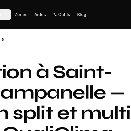
es
Zones
Aides
🔧 Outils
Blog
lle
ion à Saint-
ampanelle —
n split et multi