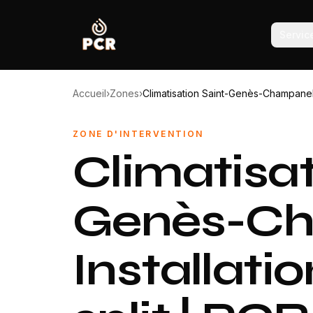
Servic
Accueil
›
Zones
›
Climatisation Saint-Genès-Champane
ZONE D'INTERVENTION
Climatisat
Genès-Ch
Installatio