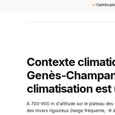
Certificat
INTERVENTION TERRAIN
PCR se déplace chez 
Diagnostic gratuit · Réponse sous 24h
Contexte climati
Genès-Champane
climatisation est 
À 700-900 m d'altitude sur le plateau de
des hivers rigoureux (neige fréquente, -8 à