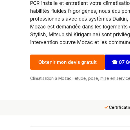
PCR installe et entretient votre climatisati
habilités fluides frigorigènes, nous équip
professionnels avec des systèmes Daikin, Mi
Mozac est demandée dans les logements ex
Stylish, Mitsubishi Kirigamine) sont privil
intervention couvre Mozac et les commune
Obtenir mon devis gratuit
☎
07 8
Climatisation à Mozac : étude, pose, mise en service 
Certificat
Façade de l'abbaye de Mozac, Puy-de-Dôme