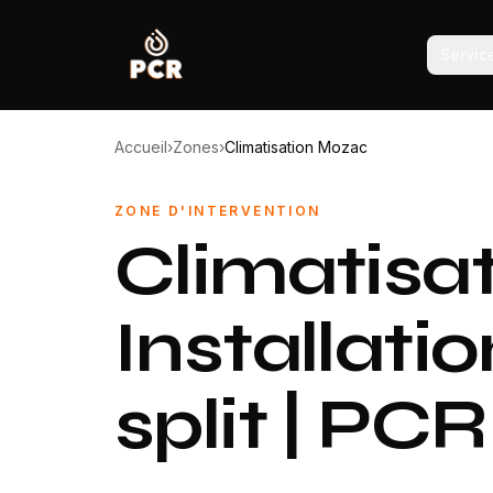
Servic
Accueil
›
Zones
›
Climatisation Mozac
ZONE D'INTERVENTION
Climatisa
Installatio
split | PC