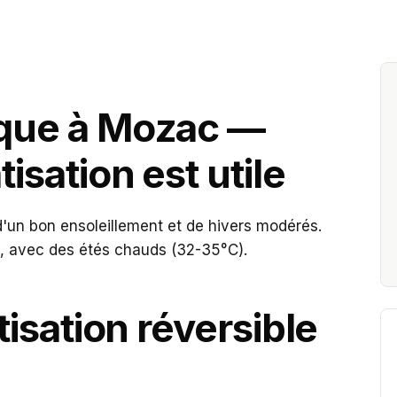
PCR se déplace 
Diagnostic gratuit · Répons
ique à Mozac —
isation est utile
d'un bon ensoleillement et de hivers modérés.
om, avec des étés chauds (32-35°C).
tisation réversible