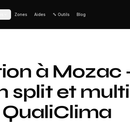
es
Zones
Aides
🔧 Outils
Blog
tion à Mozac
n split et multi
R QualiClima