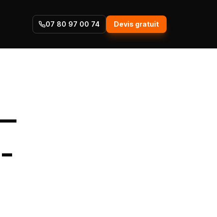
07 80 97 00 74
Devis gratuit
 —
-