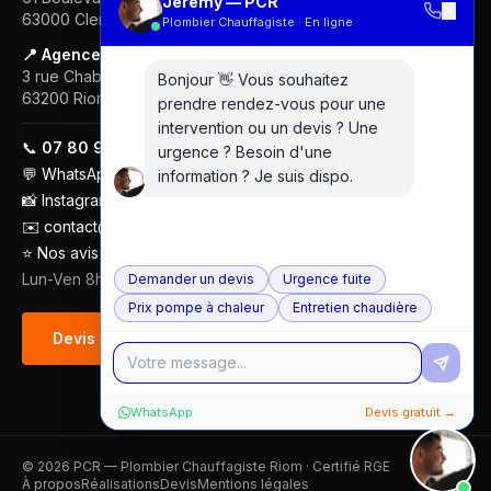
Jérémy — PCR
✕
63000
Clermont-Ferrand
Plombier Chauffagiste · En ligne
📍 Agence — Clermont-Ferrand
3 rue Chabrol
Bonjour 👋 Vous souhaitez
63200
Riom
prendre rendez-vous pour une
intervention ou un devis ? Une
📞
07 80 97 00 74
urgence ? Besoin d'une
💬
WhatsApp
information ? Je suis dispo.
📸
Instagram
✉️
contact@plombier-chauffagiste.fr
⭐
Nos avis Google (5/5 · 18 avis)
Lun-Ven 8h-18h
Demander un devis
Urgence fuite
Prix pompe à chaleur
Entretien chaudière
Devis gratuit
WhatsApp
Devis gratuit →
©
2026
PCR — Plombier Chauffagiste Riom · Certifié RGE
À propos
Réalisations
Devis
Mentions légales