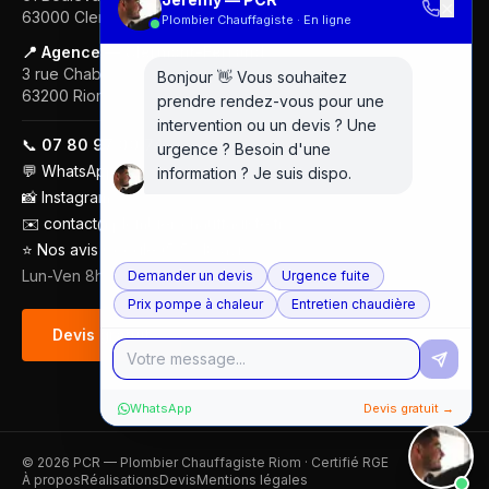
✕
63000
Clermont-Ferrand
Plombier Chauffagiste · En ligne
📍 Agence — Clermont-Ferrand
3 rue Chabrol
Bonjour 👋 Vous souhaitez
63200
Riom
prendre rendez-vous pour une
intervention ou un devis ? Une
📞
07 80 97 00 74
urgence ? Besoin d'une
💬
WhatsApp
information ? Je suis dispo.
📸
Instagram
✉️
contact@plombier-chauffagiste.fr
⭐
Nos avis Google (5/5 · 18 avis)
Lun-Ven 8h-18h
Demander un devis
Urgence fuite
Prix pompe à chaleur
Entretien chaudière
Devis gratuit
WhatsApp
Devis gratuit →
©
2026
PCR — Plombier Chauffagiste Riom · Certifié RGE
À propos
Réalisations
Devis
Mentions légales