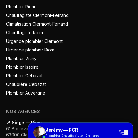
Plombier Riom
Chauffagiste Clermont-Ferrand
Climatisation Clermont-Ferrand
Chauffagiste Riom
Urgence plombier Clermont
Urgence plombier Riom
Plombier Vichy
Plombier Issoire
Plombier Cébazat
Chaudière Cébazat
Plombier Auvergne
NOS AGENCES
📍 Siège — Riom
61 Boulevard Gustave Flaubert
Jérémy — PCR
✕
63000
Clermont-Ferrand
Plombier Chauffagiste · En ligne