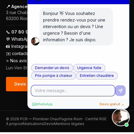
📍 Agence — Clermont-Ferrand
3 rue Chabrol
Bonjour 👋 Vous souhaitez
63200
Riom
prendre rendez-vous pour une
intervention ou un devis ? Une
📞
07 80 97 00 74
urgence ? Besoin d'une
💬
WhatsApp
information ? Je suis dispo.
📸
Instagram
✉️
contact@plombier-chauffagiste.fr
⭐
Nos avis Google (5/5 · 18 avis)
Lun-Ven 8h-18h
Demander un devis
Urgence fuite
Prix pompe à chaleur
Entretien chaudière
Devis gratuit
WhatsApp
Devis gratuit →
©
2026
PCR — Plombier Chauffagiste Riom · Certifié RGE
À propos
Réalisations
Devis
Mentions légales