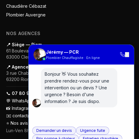
Chaudière Cébazat
Plombier Auvergne
NOS AGENCES
📍 Siège — Riom
61 Boulevard Gustave Flaubert
Jérémy — PCR
✕
63000
Clermont-Ferrand
Plombier Chauffagiste · En ligne
📍 Agence — Clermont-Ferrand
3 rue Chabrol
Bonjour 👋 Vous souhaitez
63200
Riom
prendre rendez-vous pour une
intervention ou un devis ? Une
📞
07 80 97 00 74
urgence ? Besoin d'une
💬
WhatsApp
information ? Je suis dispo.
📸
Instagram
✉️
contact@plombier-chauffagiste.fr
⭐
Nos avis Google (5/5 · 18 avis)
Lun-Ven 8h-18h
Demander un devis
Urgence fuite
Prix pompe à chaleur
Entretien chaudière