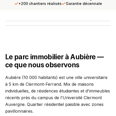
+200 chantiers réalisés
Garantie décennale
Hôtel de Ville d'Aubière, commune du Puy-de-Dôme
INTERVENTION TERRAIN
PCR se déplace chez vous
Diagnostic gratuit · Réponse sous 24h
Le parc immobilier à Aubière —
ce que nous observons
Aubière (10 000 habitants) est une ville universitaire
à 5 km de Clermont-Ferrand. Mix de maisons
individuelles, de résidences étudiantes et d'immeubles
récents près du campus de l'Université Clermont
Auvergne. Quartier résidentiel paisible avec zones
pavillonnaires.