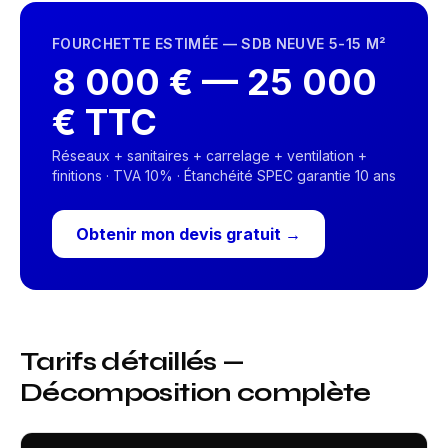
FOURCHETTE ESTIMÉE — SDB NEUVE 5-15 M²
8 000 € — 25 000
€ TTC
Réseaux + sanitaires + carrelage + ventilation +
finitions · TVA 10% · Étanchéité SPEC garantie 10 ans
Obtenir mon devis gratuit →
Tarifs détaillés —
Décomposition complète