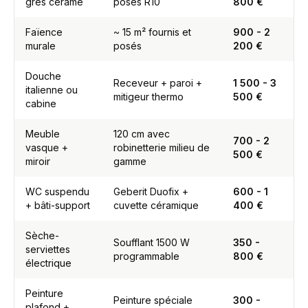
grès cérame
posés R10
800 €
Faïence
~ 15 m² fournis et
900 - 2
murale
posés
200 €
Douche
Receveur + paroi +
1 500 - 3
italienne ou
mitigeur thermo
500 €
cabine
Meuble
120 cm avec
700 - 2
vasque +
robinetterie milieu de
500 €
miroir
gamme
WC suspendu
Geberit Duofix +
600 - 1
+ bâti-support
cuvette céramique
400 €
Sèche-
Soufflant 1500 W
350 -
serviettes
programmable
800 €
électrique
Peinture
Peinture spéciale
300 -
plafond +