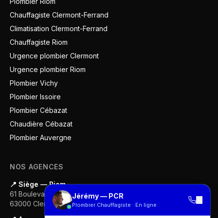
Plombier Riom
Chauffagiste Clermont-Ferrand
Climatisation Clermont-Ferrand
Chauffagiste Riom
Urgence plombier Clermont
Urgence plombier Riom
Plombier Vichy
Plombier Issoire
Plombier Cébazat
Chaudière Cébazat
Plombier Auvergne
NOS AGENCES
📍 Siège — Riom
61 Boulevard Gustave Flaubert
Jérémy — PCR
✕
63000
Clermont-Ferrand
Plombier Chauffagiste · En ligne