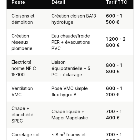
Poste
Détail
Tarif TTC
Cloisons et
Création cloison BA13
600 - 1
démolition
hydrofuge
500 €
Création
Eau chaude/froide
1 200 - 2
réseaux
PER + évacuations
800 €
plomberie
PVC
Électricité
Liaison
800 - 1
norme NF C
équipotentielle + 5
800 €
15-100
PC + éclairage
Ventilation
Pose VMC simple
600 - 1
VMC
flux hygro B
200 €
Chape +
Chape liquide +
700 - 1
étanchéité
Mapei Mapelastic
400 €
SPEC
Carrelage sol
~ 8 m² fournis et
700 - 1