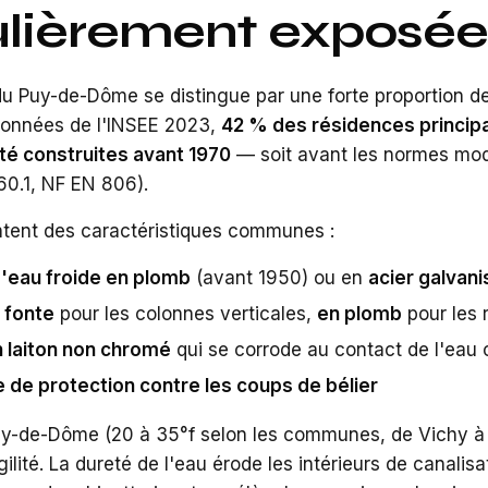
ulièrement exposée
du Puy-de-Dôme se distingue par une forte proportion 
 données de l'INSEE 2023,
42 % des résidences princip
é construites avant 1970
— soit avant les normes mode
60.1, NF EN 806).
tent des caractéristiques communes :
d'eau froide en plomb
(avant 1950) ou en
acier galvani
 fonte
pour les colonnes verticales,
en plomb
pour les
n laiton non chromé
qui se corrode au contact de l'eau 
de protection contre les coups de bélier
Puy-de-Dôme (20 à 35°f selon les communes, de Vichy à
ilité. La dureté de l'eau érode les intérieurs de canalis