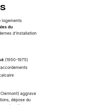
s
de logements
ales du
rnes d'installation
sé
(1950-1975)
 raccordements
calcaire
 Clermont) aggrave
ations, dépose du