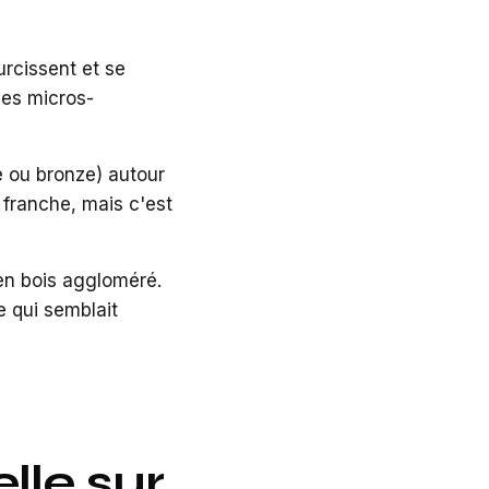
urcissent et se
 des micros-
e ou bronze) autour
 franche, mais c'est
en bois aggloméré.
e qui semblait
lle sur