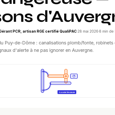
ons d'Auverg
Gérant PCR, artisan RGE certifié QualiPAC
·
28 mai 2026
·
8 min
de 
du Puy-de-Dôme : canalisations plomb/fonte, robinets 
gnaux d'alerte à ne pas ignorer en Auvergne.
Garantie Décennale