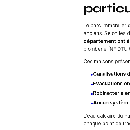
partic
Le parc immobilier 
anciens. Selon les
département ont ét
plomberie (NF DTU 
Ces maisons présen
Canalisations 
•
Évacuations en
•
Robinetterie e
•
Aucun système 
•
L'eau calcaire du 
chaque point de frag