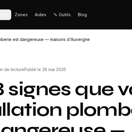
es
Zones
Aides
🔧 Outils
Blog
plomberie est dangereuse — maisons d'Auvergne
in
de lecture
Publié le
28 mai 2026
8 signes que v
allation plomb
dangereuse —