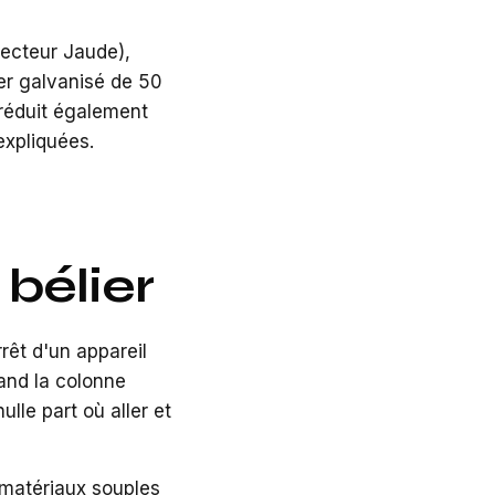
ecteur Jaude),
ier galvanisé de 50
 réduit également
expliquées.
 bélier
rêt d'un appareil
uand la colonne
le part où aller et
 matériaux souples