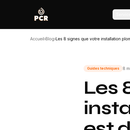
Servic
Accueil
›
Blog
›
Les 8 signes que votre installation 
8 m
Guides techniques
Les 
inst
est 