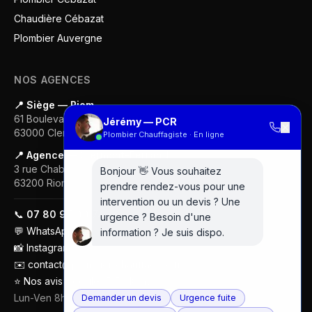
Chaudière Cébazat
Plombier Auvergne
NOS AGENCES
📍 Siège — Riom
61 Boulevard Gustave Flaubert
Jérémy — PCR
✕
63000
Clermont-Ferrand
Plombier Chauffagiste · En ligne
📍 Agence — Clermont-Ferrand
3 rue Chabrol
Bonjour 👋 Vous souhaitez
63200
Riom
prendre rendez-vous pour une
intervention ou un devis ? Une
📞
07 80 97 00 74
urgence ? Besoin d'une
💬
WhatsApp
information ? Je suis dispo.
📸
Instagram
✉️
contact@plombier-chauffagiste.fr
⭐
Nos avis Google (5/5 · 18 avis)
Lun-Ven 8h-18h
Demander un devis
Urgence fuite